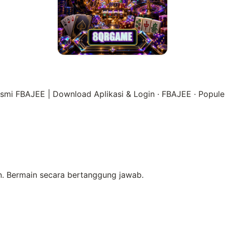
mi FBAJEE | Download Aplikasi & Login · FBAJEE · Popul
n. Bermain secara bertanggung jawab.