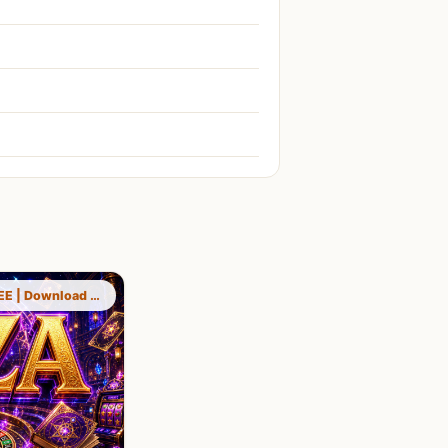
⚡ ✅ FBAJEE - Situs Resmi FBAJEE | Download Aplikasi & Login Populer