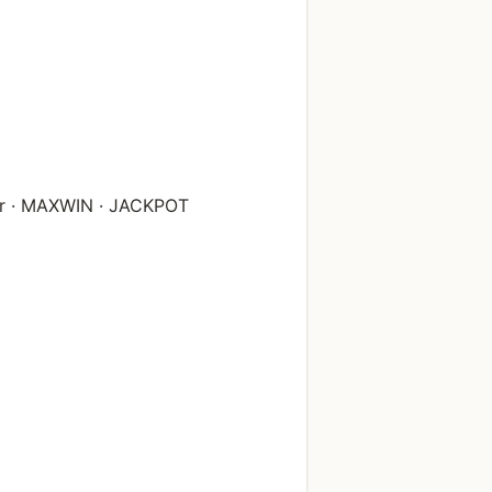
er · MAXWIN · JACKPOT