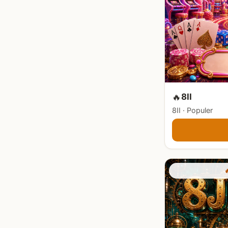
🔥
8II
8II · Populer
