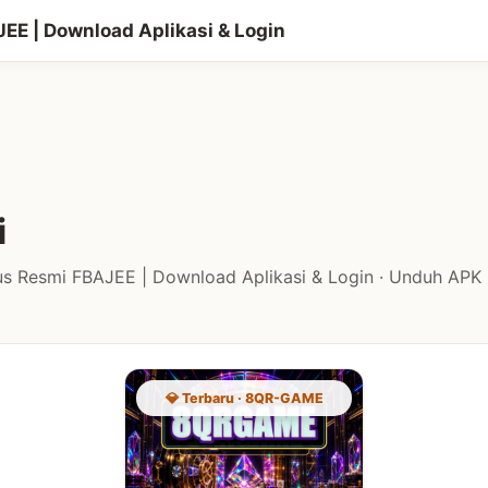
EE | Download Aplikasi & Login
i
s Resmi FBAJEE | Download Aplikasi & Login · Unduh APK 
💎 Terbaru · 8QR-GAME