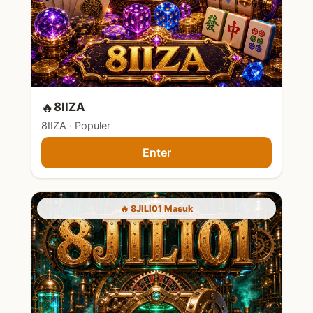
🔥
8IIZA
8IIZA · Populer
Enter
🔥 8JILI01 Masuk