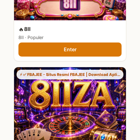
🔥
8II
8II · Populer
Enter
⚡ ✅ FBAJEE - Situs Resmi FBAJEE | Download Aplikasi & Login Populer