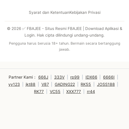
Syarat dan Ketentuan
Kebijakan Privasi
© 2026 ✅ FBAJEE - Situs Resmi FBAJEE | Download Aplikasi &
Login. Hak cipta dilindungi undang-undang.
Pengguna harus berusia 18+ tahun. Bermain secara bertanggung
jawab.
Partner Kami：
666J
|
333V
|
rp99
|
IDX66
|
6666I
|
yy123
|
jkt88
|
V87
|
GADING22
|
RK55
|
JOSS188
|
RK77
|
VC55
|
XXX777
|
rr44