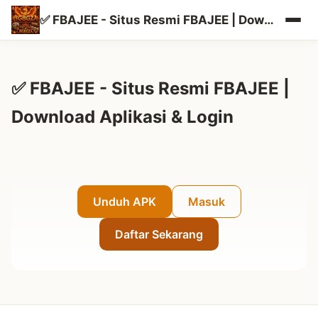
✅ FBAJEE - Situs Resmi FBAJEE | Download Aplikasi & Login
✅ FBAJEE - Situs Resmi FBAJEE |
Download Aplikasi & Login
Unduh APK
Masuk
Daftar Sekarang